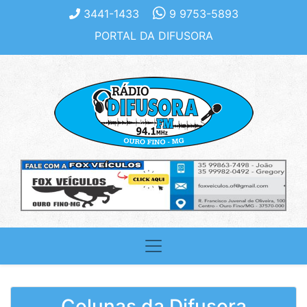
3441-1433
9 9753-5893
PORTAL DA DIFUSORA
Colunas da Difusora