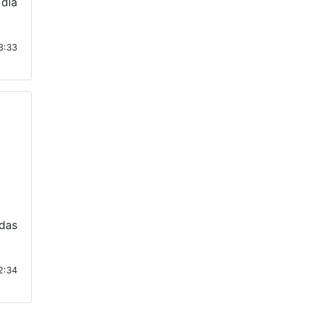
 dia
3:33
das
2:34