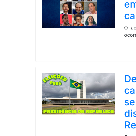
em
ca
O ac
ocorr
De
ca
se
di
Re