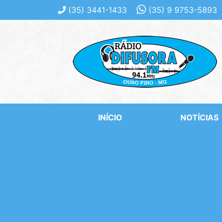
(35)
3441-1433
(35)
9 9753-5893
INÍCIO
NOTÍCIAS