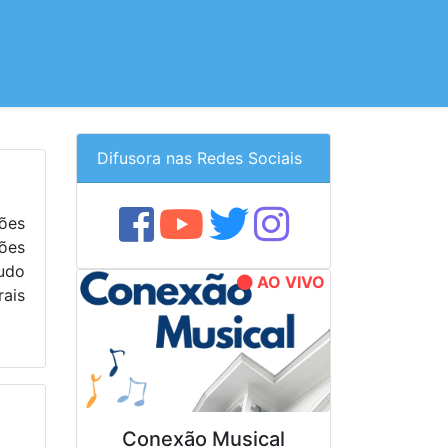
Difusora nas Redes Sociais
ções
ções
tudo
AO VIVO
ais
Conexão Musical