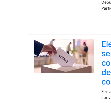
Depu
Part
El
se
co
de
co
Foi 
conv