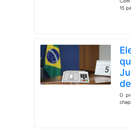
Com 
15 pa
El
qu
Ju
de
O pr
chapa