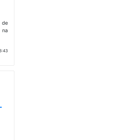
 de
o na
3:43
-