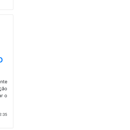
o
ente
ação
ar o
2:35