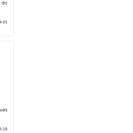
o do
14:05
uas
3:28