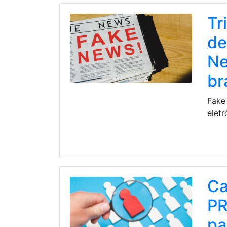
Tr
de
Ne
br
Fake
eletr
Ca
PR
pa