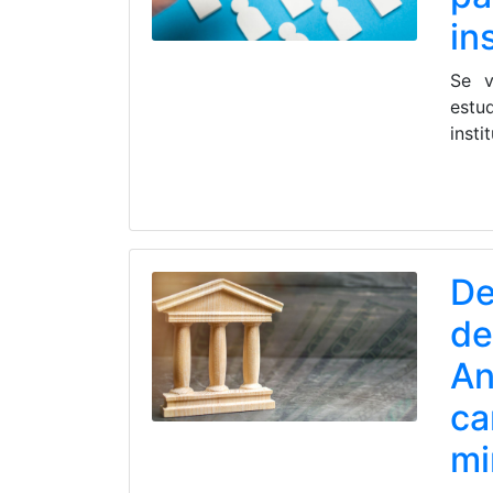
in
Se v
estu
insti
De
de
An
ca
mi