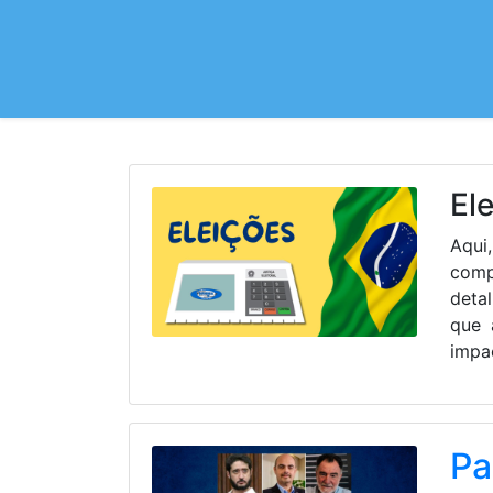
El
Aqui,
comp
deta
que 
impa
Pa