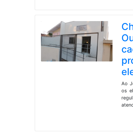
Ch
Ou
ca
pr
el
Ao J
os e
regul
aten