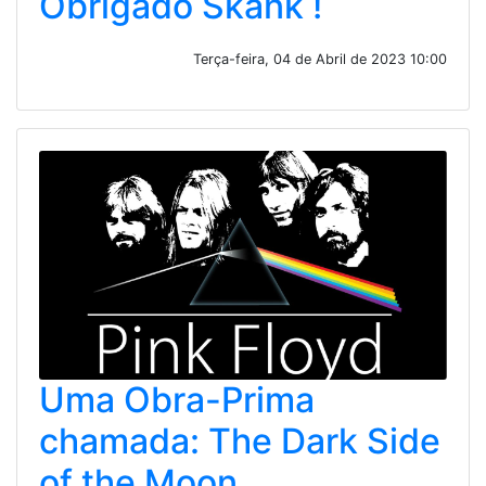
Obrigado Skank !
Terça-feira, 04 de Abril de 2023 10:00
Uma Obra-Prima
chamada: The Dark Side
of the Moon