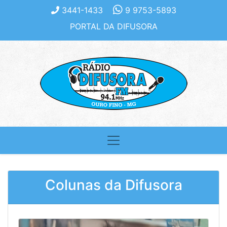
3441-1433
9 9753-5893
PORTAL DA DIFUSORA
Colunas da Difusora