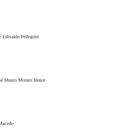
 Edivaldo Pellegrini
osé Mauro Moraes Júnior
 Macedo