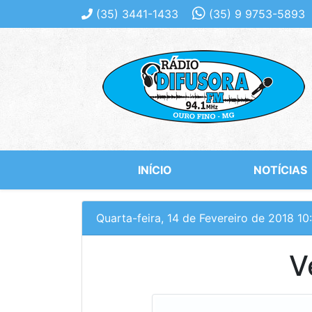
(35)
3441-1433
(35)
9 9753-5893
INÍCIO
NOTÍCIAS
Quarta-feira, 14 de Fevereiro de 2018 10
V