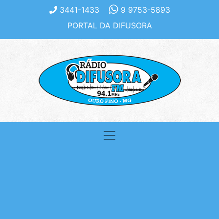
3441-1433
9 9753-5893
PORTAL DA DIFUSORA