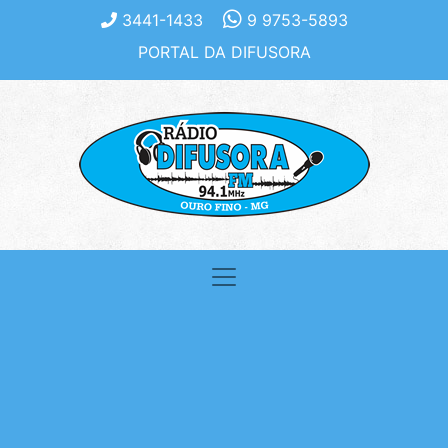
3441-1433
9 9753-5893
PORTAL DA DIFUSORA