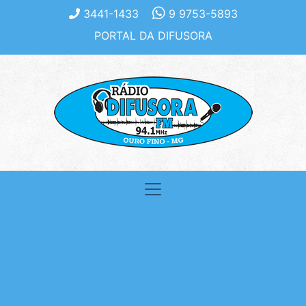
3441-1433
9 9753-5893
PORTAL DA DIFUSORA