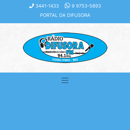
3441-1433
9 9753-5893
PORTAL DA DIFUSORA