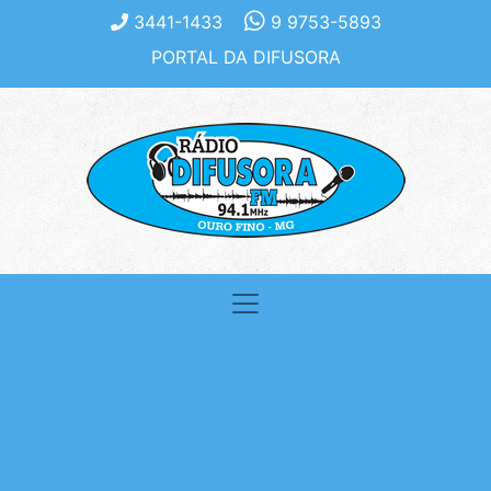
3441-1433
9 9753-5893
PORTAL DA DIFUSORA