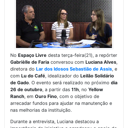
No
Espaço Livre
desta terça-feira(21), a repórter
Gabrièlle de Faria
conversou com
Luciana Alves
,
diretora do
Lar dos Idosos Sebastião de Assis
, e
com
Lu do Café
, idealizador do
Leilão Solidário
de Gado
. O evento será realizado no próximo
dia
26 de outubro
, a partir das
11h
, no
Yellow
Ranch
, em
Ouro Fino
, com o objetivo de
arrecadar fundos para ajudar na manutenção e
nas melhorias da instituição.
Durante a entrevista, Luciana destacou a