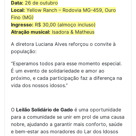
Data:
26 de outubro
Local:
Yellow Ranch – Rodovia MG-459, Ouro
Fino (MG)
Ingresso:
R$ 30,00 (almoço incluso)
Atração musical:
Isadora & Matheus
A diretora Luciana Alves reforçou o convite à
população:
“Esperamos todos para esse momento especial.
É um evento de solidariedade e amor ao
próximo, e cada participação faz a diferença na
vida dos nossos idosos.”
O
Leilão Solidário de Gado
é uma oportunidade
para a comunidade se unir em prol de uma causa
nobre, ajudando a garantir mais conforto, saúde
e bem-estar aos moradores do Lar dos Idosos