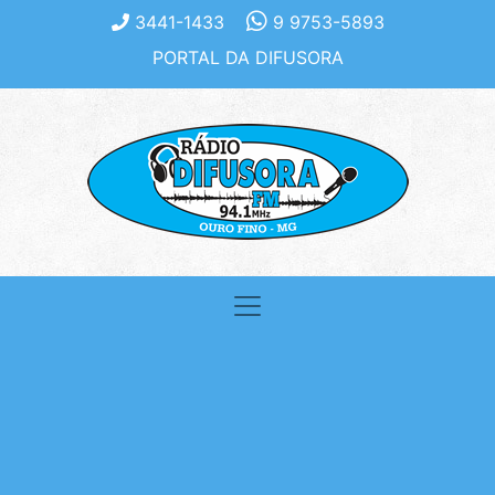
3441-1433
9 9753-5893
PORTAL DA DIFUSORA