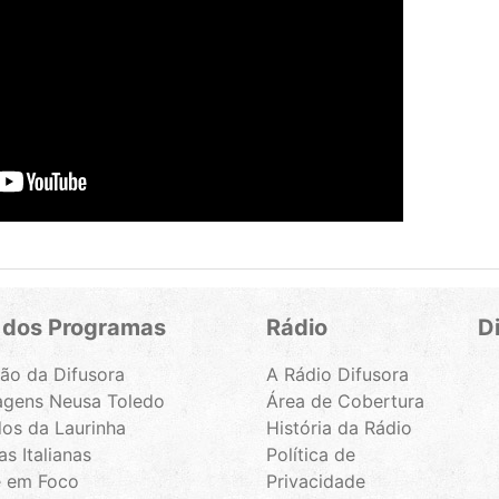
 dos Programas
Rádio
D
ão da Difusora
A Rádio Difusora
gens Neusa Toledo
Área de Cobertura
os da Laurinha
História da Rádio
s Italianas
Política de
 em Foco
Privacidade