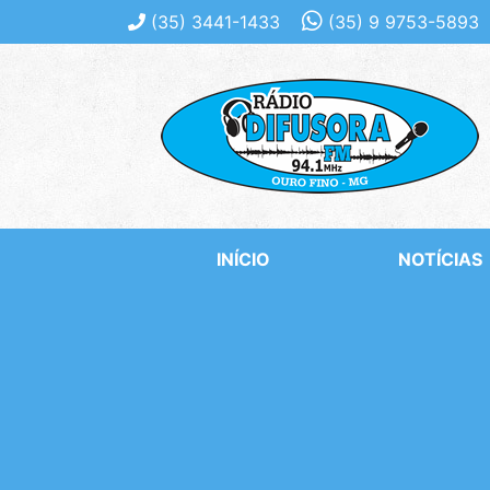
(35)
3441-1433
(35)
9 9753-5893
INÍCIO
NOTÍCIAS