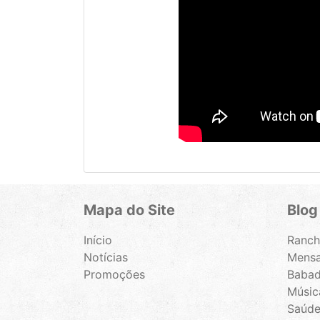
Mapa do Site
Blog
Início
Ranch
Notícias
Mensa
Promoções
Babad
Música
Saúde