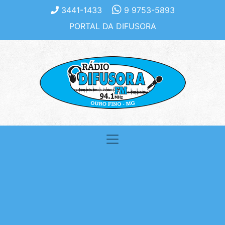
3441-1433
9 9753-5893
PORTAL DA DIFUSORA