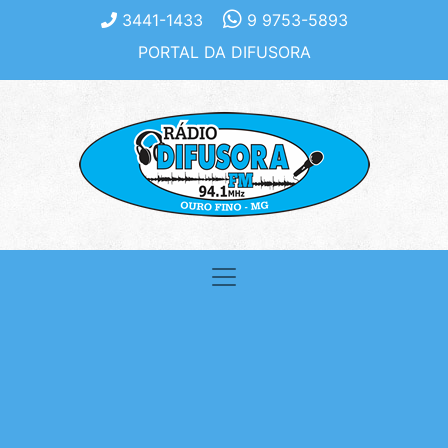
3441-1433
9 9753-5893
PORTAL DA DIFUSORA