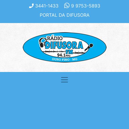
3441-1433
9 9753-5893
PORTAL DA DIFUSORA