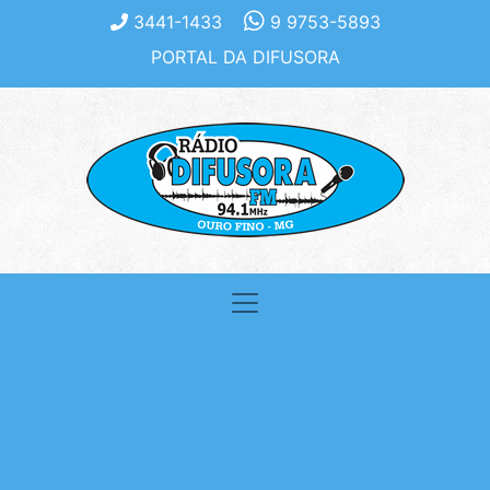
3441-1433
9 9753-5893
PORTAL DA DIFUSORA