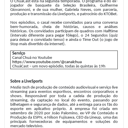
O ChuáCast está na segunda temporada. O programa é do ex-
jogador de basquete da Seleção Brasileira,
Guilherme
Giovannoni, e de sua mulher, Gabriela Neves, com parceria,
produção e transmissão da LiveSports, e patrocínio do KTOBet.
Nos episódios, o casal recebe convidados para uma conversa
bem-humorada, cheia de histórias, causos e análises
históricas. Os convidados participam de quadros com Halftime
(intervalo diferente para pegar fôlego), o 24 Segundos (quiz
para deixar o convidado tenso) e ainda o Time Out (o jogo de
Stop mais divertido da internet).
Serviço
Canal Chuá no Youtube
https://www.youtube.com/@canalchua
ChuáCast – um novo episódio, todas às quintas às 19h
Sobre a LiveSports
Media tech
de produção de conteúdo audiovisual e serviço live
streaming para eventos esportivos, encontros corporativos e
shows. Responsável por toda a cadeia de produção do
streaming, da captação no local do evento, passando por
bilhetagem e segurança de dados, até a entrega para os fãs do
esporte em aplicativo próprio. A empresa foi criada em
setembro de 2020 por João Palomino, ex-VP de Conteúdo e
Produção da ESPN, e Nilson Fujisawa, CEO da Lineup, uma das
principais fornecedoras de equipamentos e soluções do
mercado televisivo.