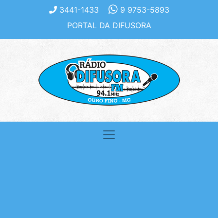
3441-1433
9 9753-5893
PORTAL DA DIFUSORA