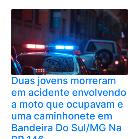
Duas jovens morreram
em acidente envolvendo
a moto que ocupavam e
uma caminhonete em
Bandeira Do Sul/MG Na