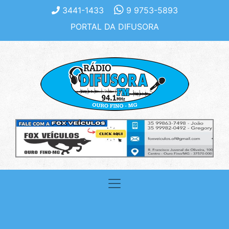
3441-1433
9 9753-5893
PORTAL DA DIFUSORA