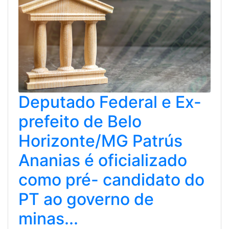
Deputado Federal e Ex-
prefeito de Belo
Horizonte/MG Patrús
Ananias é oficializado
como pré- candidato do
PT ao governo de
minas...