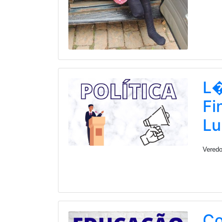
L�
Fi
Lu
Veredo
Co