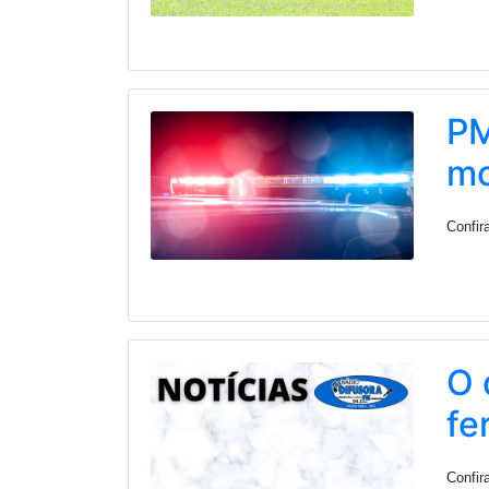
PM
mo
Confir
O 
fe
Confir