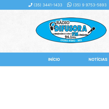
(35)
3441-1433
(35)
9 9753-5893
INÍCIO
NOTÍCIAS