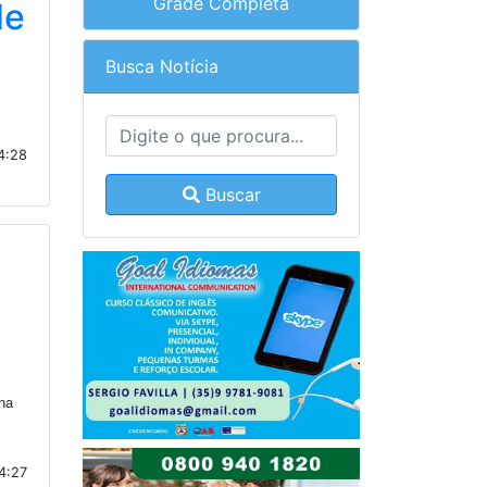
Grade Completa
de
Busca Notícia
4:28
Buscar
na
4:27