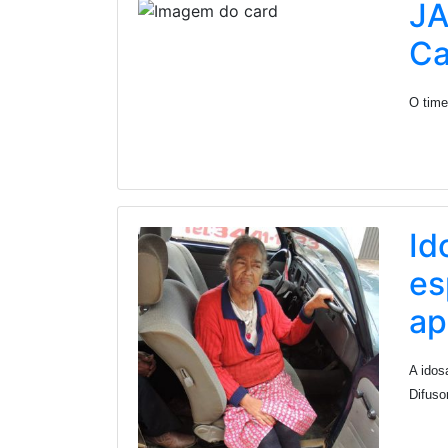
JA
Ca
O time
Id
es
ap
A idos
Difuso