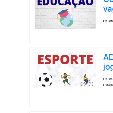
va
Os int
AD
jo
Os in
Estádi