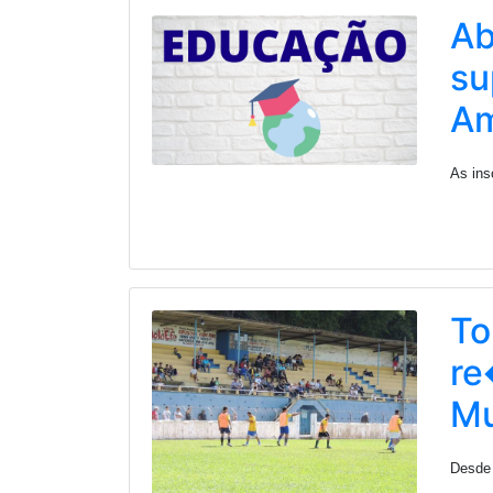
Ab
su
Am
As ins
To
re
Mu
Desde 