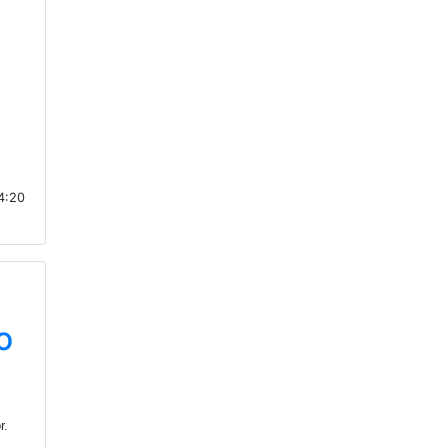
14:20
o
r.