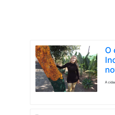
O 
In
no
A cida