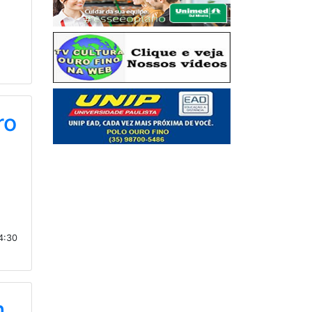
ro
14:30
m