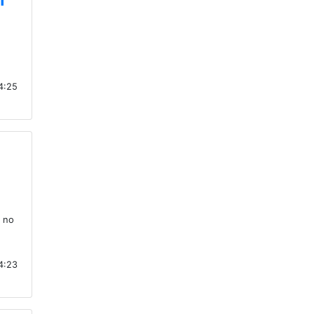
14:25
 no
14:23