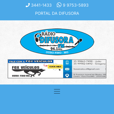
3441-1433
9 9753-5893
PORTAL DA DIFUSORA