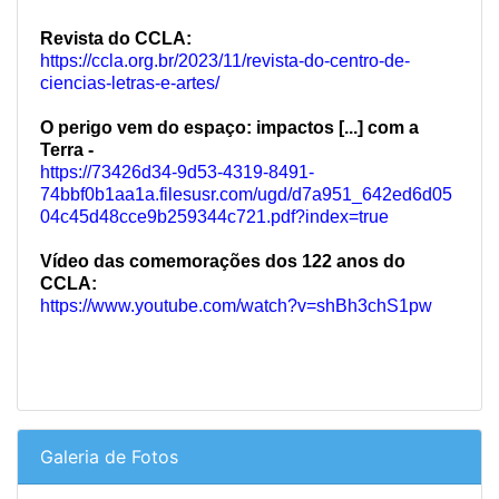
Revista do CCLA:
https://ccla.org.br/2023/11/revista-do-centro-de-
ciencias-letras-e-artes/
O perigo vem do espaço: impactos [...] com a
Terra -
https://73426d34-9d53-4319-8491-
74bbf0b1aa1a.filesusr.com/ugd/d7a951_642ed6d05
04c45d48cce9b259344c721.pdf?index=true
Vídeo das comemorações dos 122 anos do
CCLA:
https://www.youtube.com/watch?v=shBh3chS1pw
Galeria de Fotos