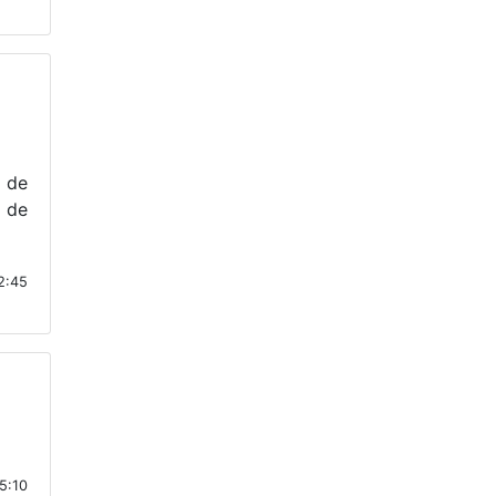
e de
 de
2:45
15:10