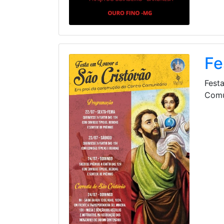
Fe
Fest
Comu