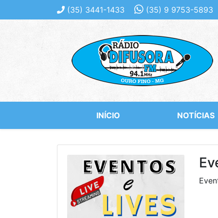
(35)
3441-1433
(35)
9 9753-5893
INÍCIO
NOTÍCIAS
Ev
Event