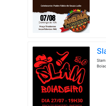
Sl
Slam
Boia