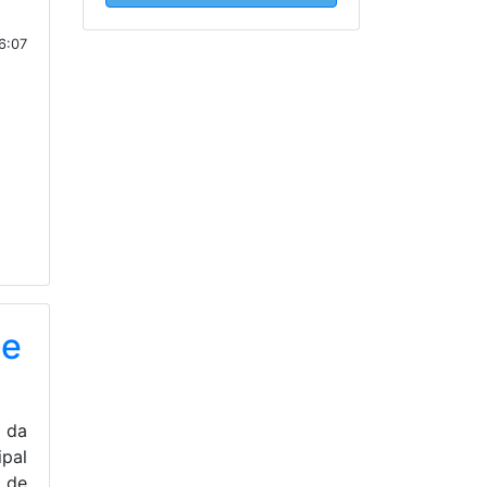
6:07
de
l da
ipal
 de