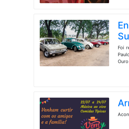
En
Su
Foi 
Paul
Ouro
Ar
Acon