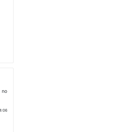
 no
4:06