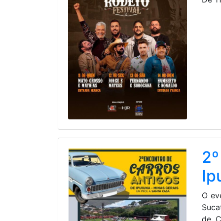
2º
Ip
O ev
Suca
de C