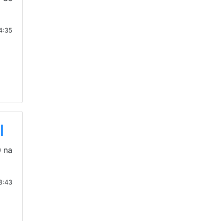
4:35
l
0 na
8:43