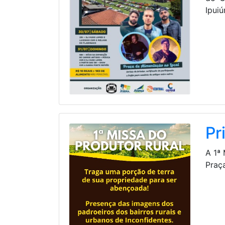
Ipuiú
Pr
A 1ª
Praç