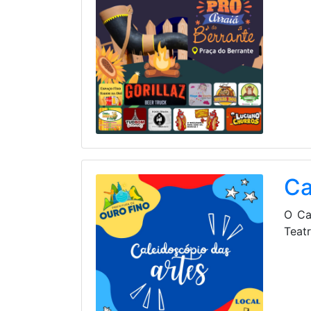
Ca
O Ca
Teat